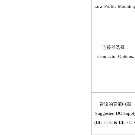
Low-Profile Mountin
连接器选择：
Connector Options:
建议的直流电源
Suggested DC Suppl
(BII-7116 & BII-711