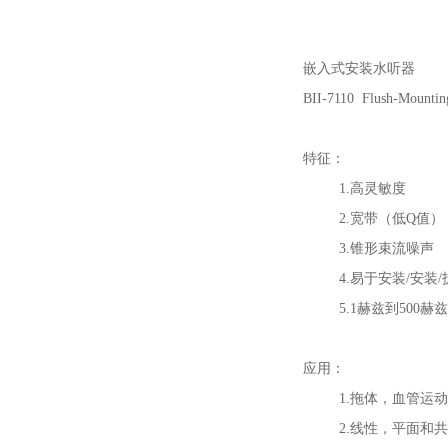
嵌入式安装水听器
BII-7110 Flush-Mountin
特征：
1.高灵敏度
2.宽带（低Q值）
3.锥形束流噪声
4.易于安装/安装/
5.1赫兹到500赫兹
应用：
1.拖体，血管运动
2.线性，平面和共