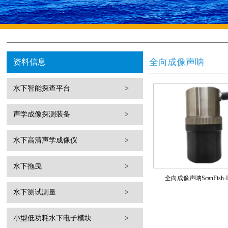
全向成像声呐
资料信息
水下智能探查平台
>
声学成像探测装备
>
水下高清声学成像仪
>
水下拖曳
>
全向成像声呐ScanFish-
水下测试测量
>
小型低功耗水下电子模块
>